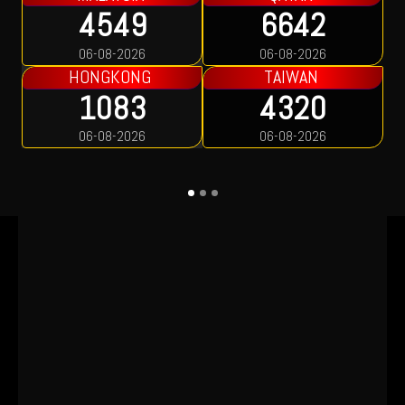
4549
6642
06-08-2026
06-08-2026
HONGKONG
TAIWAN
1083
4320
06-08-2026
06-08-2026