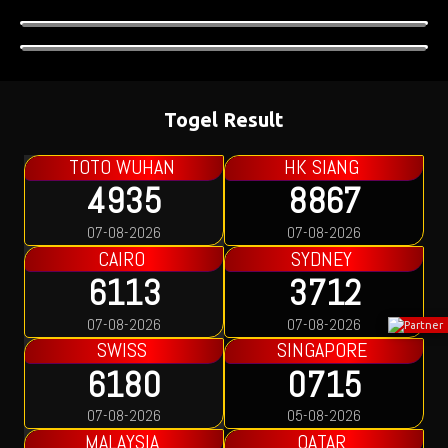
Togel Result
TOTO WUHAN
HK SIANG
4935
8867
07-08-2026
07-08-2026
CAIRO
SYDNEY
6113
3712
07-08-2026
07-08-2026
SWISS
SINGAPORE
6180
0715
07-08-2026
05-08-2026
MALAYSIA
QATAR